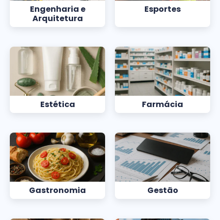
Engenharia e
Esportes
Arquitetura
Estética
Farmácia
Gastronomia
Gestão