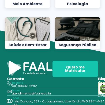
Meio Ambiente
Psicologia
Saúde e Bem-Estar
Segurança Pública
Quero me
Matricular
Contato
Pós
Ca
Gr
Telefone
Tecn
(31) 98432-2292
Edu
E-mail
Cur
atendimento@faal.edu.br
Admi
Ges
Local
R. da Carioca, 527 - Copacabana, Uberlândia/MG 38411-
MBA
046