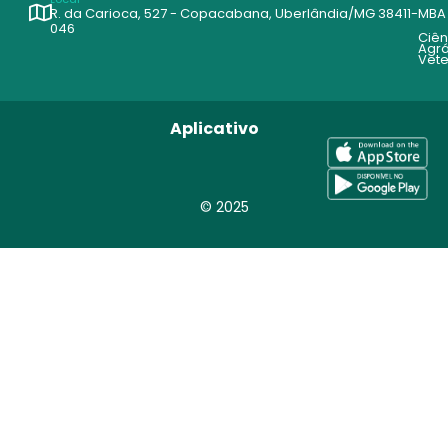
R. da Carioca, 527 - Copacabana, Uberlândia/MG 38411-
MBA
046
Ciên
Agrá
Vete
Aplicativo
© 2025