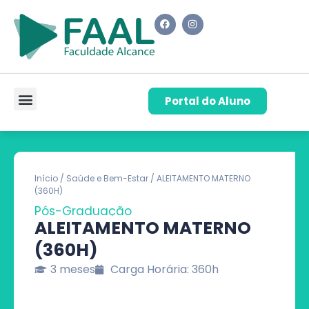
Portal do Aluno
Pós-Graduação
Cursos de Capacitação
Quem Somos
Início
/
Saúde e Bem-Estar
/ ALEITAMENTO MATERNO
(360H)
Pós-Graduação
ALEITAMENTO MATERNO
(360H)
3 meses
Carga Horária: 360h