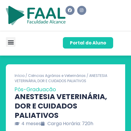
Portal do Aluno
Pós-Graduação
Cursos de Capacitação
Quem Somos
Início
/
Ciências Agrárias e Veterinárias
/ ANESTESIA
VETERINÁRIA, DOR E CUIDADOS PALIATIVOS
Pós-Graduação
ANESTESIA VETERINÁRIA,
DOR E CUIDADOS
PALIATIVOS
4 meses
Carga Horária: 720h