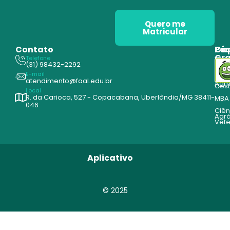
Quero me
Matricular
Contato
Pós
Ca
Gr
Telefone
Tecn
(31) 98432-2292
Edu
E-mail
Cur
atendimento@faal.edu.br
Admi
Ges
Local
R. da Carioca, 527 - Copacabana, Uberlândia/MG 38411-
MBA
046
Ciên
Agrá
Vete
Aplicativo
© 2025