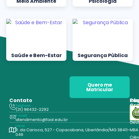
Meio Ambiente
Psicologia
Saúde e Bem-Estar
Segurança Pública
Quero me
Matricular
Contato
Pós
Ca
Gr
Telefone
Tecn
(31) 98432-2292
Edu
E-mail
Cur
atendimento@faal.edu.br
Admi
Ges
Local
R. da Carioca, 527 - Copacabana, Uberlândia/MG 38411-
MBA
046
Ciên