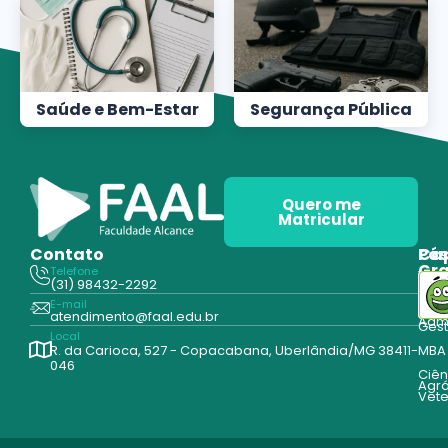
Saúde e Bem-Estar
Segurança Pública
Quero me
Matricular
Contato
Pós
Ca
Gr
Telefone
Tecn
(31) 98432-2292
Edu
E-mail
Cur
atendimento@faal.edu.br
Admi
Ges
Local
R. da Carioca, 527 - Copacabana, Uberlândia/MG 38411-
MBA
046
Ciên
Agrá
Vete