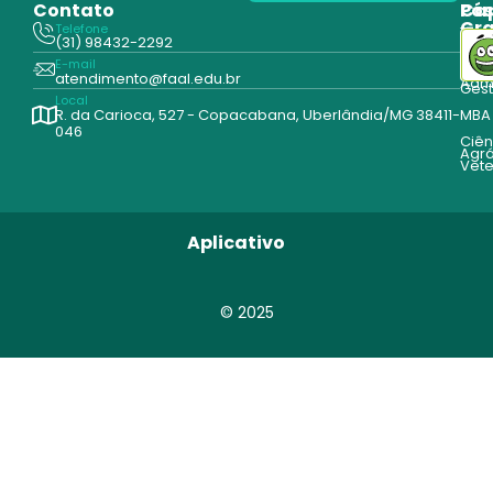
Contato
Pós
Ca
Gr
Telefone
Tecn
(31) 98432-2292
Edu
E-mail
Cur
atendimento@faal.edu.br
Admi
Ges
Local
R. da Carioca, 527 - Copacabana, Uberlândia/MG 38411-
MBA
046
Ciên
Agrá
Vete
Aplicativo
© 2025