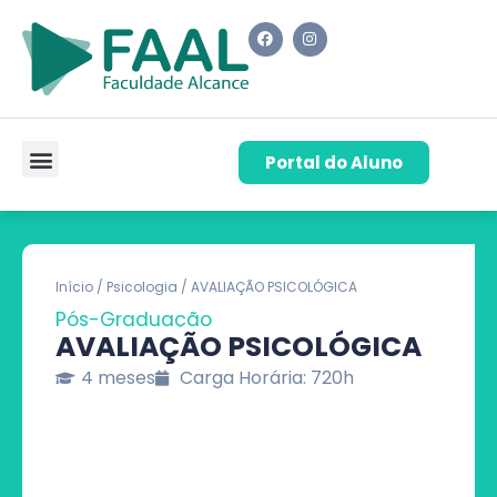
Portal do Aluno
Pós-Graduação
Cursos de Capacitação
Quem Somos
Início
/
Psicologia
/ AVALIAÇÃO PSICOLÓGICA
Pós-Graduação
AVALIAÇÃO PSICOLÓGICA
4 meses
Carga Horária: 720h