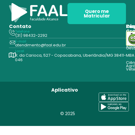
Quero me
Matricular
Contato
Pós
Ca
Gr
Telefone
Tecn
(31) 98432-2292
Edu
E-mail
Cur
atendimento@faal.edu.br
Admi
Ges
Local
R. da Carioca, 527 - Copacabana, Uberlândia/MG 38411-
MBA
046
Ciên
Agrá
Vete
Aplicativo
© 2025