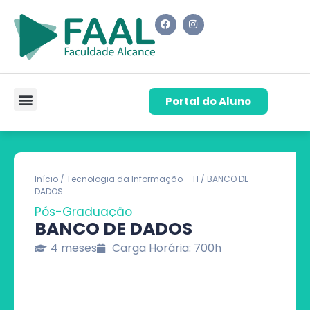
Portal do Aluno
Pós-Graduação
Cursos de Capacitação
Quem Somos
Início
/
Tecnologia da Informação - TI
/ BANCO DE
DADOS
Pós-Graduação
BANCO DE DADOS
4 meses
Carga Horária: 700h