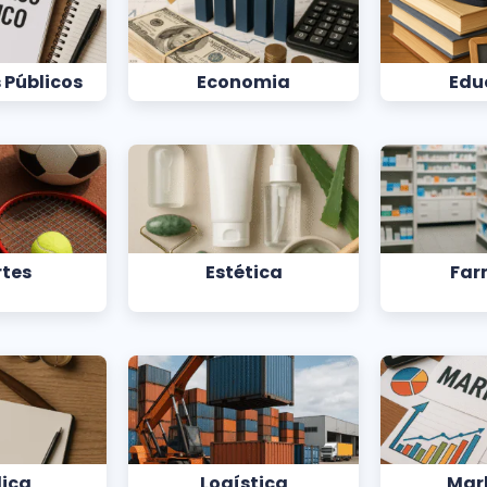
 Públicos
Economia
Edu
rtes
Estética
Far
dica
Logística
Mar