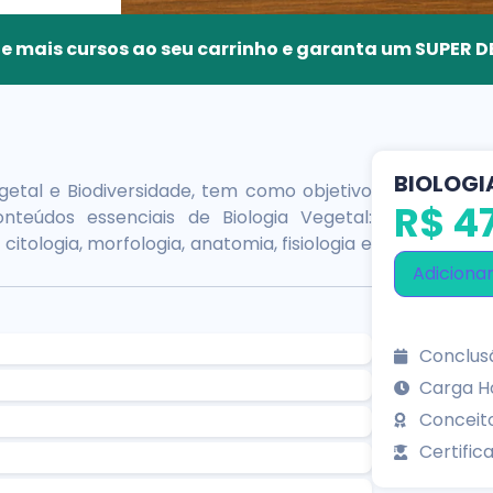
ne mais cursos ao seu carrinho e garanta um SUPER
BIOLOGI
etal e Biodiversidade, tem como objetivo
R$
47
teúdos essenciais de Biologia Vegetal:
citologia, morfologia, anatomia, fisiologia e
Adicionar
Conclusã
Carga Ho
Conceit
Certifica