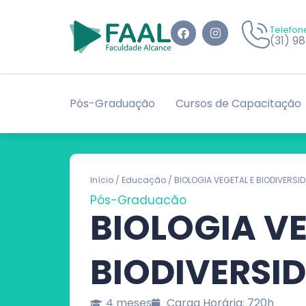
Telefon
(31) 9
Pós-Graduação
Cursos de Capacitação
Início
/
Educação
/ BIOLOGIA VEGETAL E BIODIVERSI
Pós-Graduação
BIOLOGIA VE
BIODIVERSI
4 meses
Carga Horária: 720h