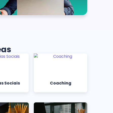
eas
s Sociais
Coaching