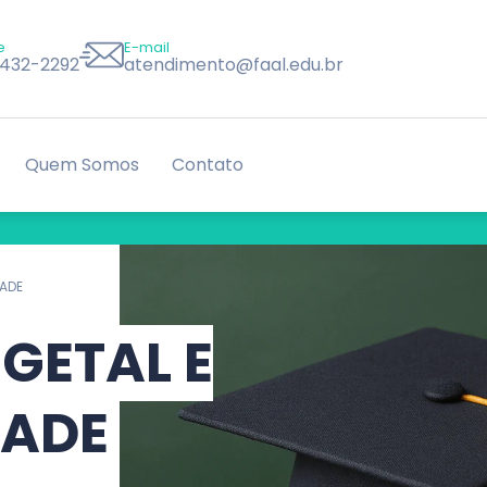
e
E-mail
8432-2292
atendimento@faal.edu.br
Quem Somos
Contato
DADE
GETAL E
DADE