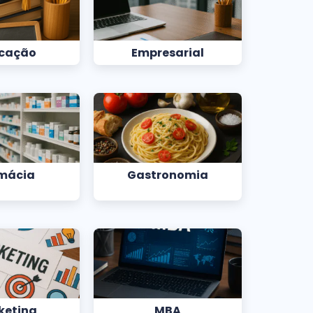
cação
Empresarial
mácia
Gastronomia
keting
MBA