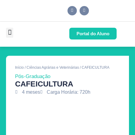
Portal do Aluno
Pós-Graduação
Cursos de Capacitação
Quem Somos
Início
/
Ciências Agrárias e Veterinárias
/ CAFEICULTURA
Pós-Graduação
CAFEICULTURA
4 meses
Carga Horária: 720h