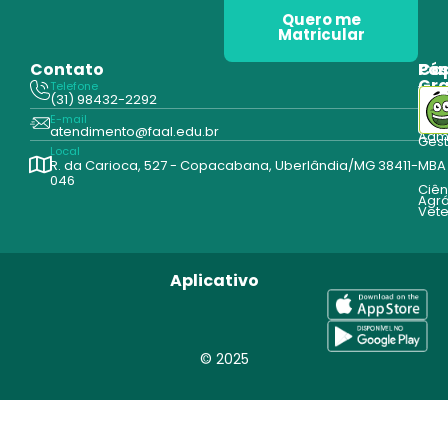
Quero me
Matricular
Contato
Pós
Ca
Gr
Telefone
Tecn
(31) 98432-2292
Edu
E-mail
Cur
atendimento@faal.edu.br
Admi
Ges
Local
R. da Carioca, 527 - Copacabana, Uberlândia/MG 38411-
MBA
046
Ciên
Agrá
Vete
Aplicativo
© 2025