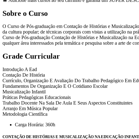
🔥 Adicione mais cursos ao seu carrinho e garanta um SUPER D
Sobre o Curso
O Curso de Pós-graduação em Contação de Histórias e Musicalização na
da cultura popular; de técnicas corporais com vistas a utilização na p
Curso de Pós-graduação Contação de Histórias e Musicalização na Edu
qualquer área interessados pela temática e pesquisa sobre a arte de cont
Grade Curricular
Introdução A Ead
Contação De História
Currículo, Organização E Avaliação Do Trabalho Pedagógico Em Edu
Fundamentos De Organização E O Cotidiano Escolar
Musicalização Infantil
Práticas Pedagógicas Educacionais
Trabalho Docente Na Sala De Aula E Seus Aspectos Constituintes
Arranjo Em Música Popular
Metodologia Científica
Carga Horária: 360h
CONTAÇÃO DE HISTÓRIAS E MUSICALIZAÇÃO NA EDUCAÇÃO INFANTIL