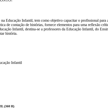
ESCONTO!
 Educação Infantil, tem como objetivo capacitar o profissional para a
rática de contação de histórias, fornece elementos para uma reflexão crí
cação Infantil, destina-se a professores da Educação Infantil, do En
ar história.
cação Infantil
 (360 H)