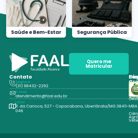
Saúde e Bem-Estar
Segurança Pública
Quero me
Matricular
Contato
Pós
Ca
Gr
Telefone
Tecn
(31) 98432-2292
Edu
E-mail
Cur
atendimento@faal.edu.br
Admi
Ges
Local
R. da Carioca, 527 - Copacabana, Uberlândia/MG 38411-
MBA
046
Ciên
Agrá
Vete