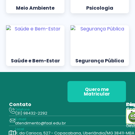
Meio Ambiente
Psicologia
Saúde e Bem-Estar
Segurança Pública
Quero me
Matricular
Contato
Pós
Ca
Gr
Telefone
Tecn
(31) 98432-2292
Edu
E-mail
Cur
atendimento@faal.edu.br
Admi
Ges
Local
R. da Carioca, 527 - Copacabana, Uberlândia/MG 38411-
MBA