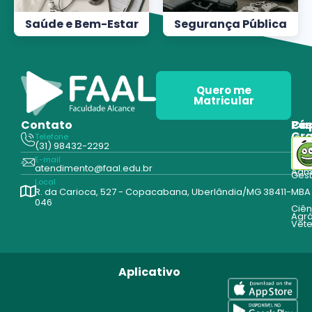
Saúde e Bem-Estar
Segurança Pública
Quero me
Matricular
Contato
Pós
Ca
Gr
Telefone
Tecn
(31) 98432-2292
Edu
E-mail
Cur
atendimento@faal.edu.br
Admi
Ges
Local
R. da Carioca, 527 - Copacabana, Uberlândia/MG 38411-
MBA
046
Ciên
Agrá
Vete
Aplicativo