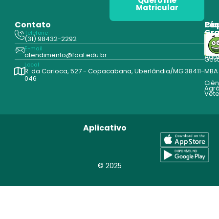
Quero me
Matricular
Contato
Pós
Ca
Gr
Telefone
Tecn
(31) 98432-2292
Edu
E-mail
Cur
atendimento@faal.edu.br
Admi
Ges
Local
R. da Carioca, 527 - Copacabana, Uberlândia/MG 38411-
MBA
046
Ciên
Agrá
Vete
Aplicativo
© 2025