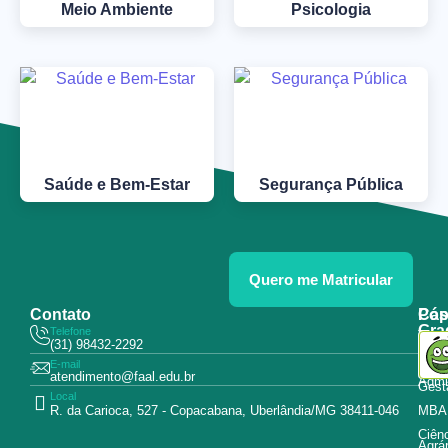
Meio Ambiente
Psicologia
Saúde e Bem-Estar
Segurança Pública
Quero me Matricular
Contato
Pós
Cap
Gra
Telefone
Tecn
(31) 98432-2292
Educ
E-mail
Curs
atendimento@faal.edu.br
Admin
Gest
Local
R. da Carioca, 527 - Copacabana, Uberlândia/MG 38411-046
MBA
Ciên
Agrár