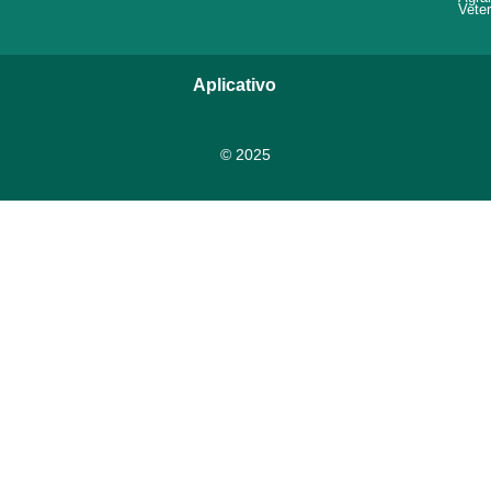
Veter
Aplicativo
© 2025