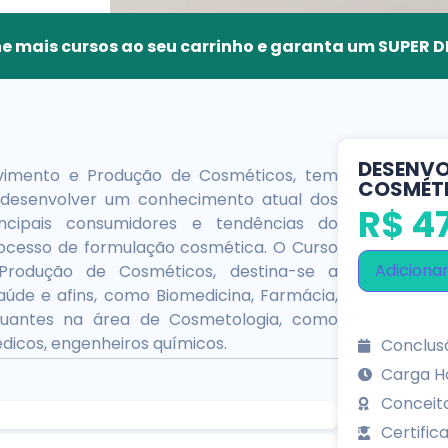
e mais cursos ao seu carrinho e garanta um SUPER
DESENVO
vimento e Produção de Cosméticos, tem
COSMÉT
a desenvolver um conhecimento atual dos
R$
47
ncipais consumidores e tendências do
ocesso de formulação cosmética. O Curso
Adicionar
Produção de Cosméticos, destina-se a
aúde e afins, como Biomedicina, Farmácia,
atuantes na área de Cosmetologia, como
édicos, engenheiros químicos.
Conclusã
Carga Ho
Conceit
Certifica