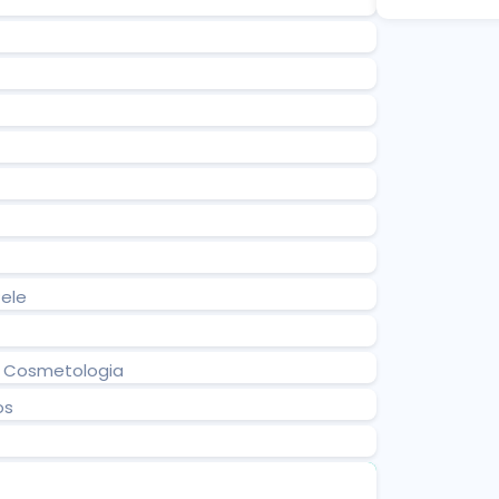
ele
Da Cosmetologia
os