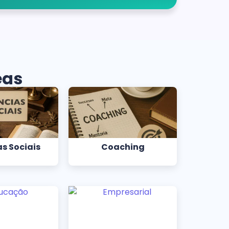
eas
s Sociais
Coaching