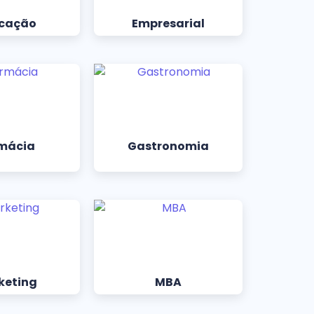
cação
Empresarial
mácia
Gastronomia
keting
MBA