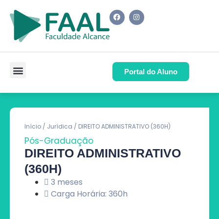
Portal do Aluno
Pós-Graduação
Cursos de Capacitação
Quem Somos
Início
/
Jurídica
/ DIREITO ADMINISTRATIVO (360H)
Pós-Graduação
DIREITO ADMINISTRATIVO
(360H)
3 meses
Carga Horária: 360h