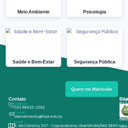
Meio Ambiente
Psicologia
Saúde e Bem-Estar
Segurança Pública
Quero me Matricular
Contato
Pós
Cap
Gra
Telefone
Tecn
(31) 98432-2292
Edu
E-mail
Cur
atendimento@faal.edu.br
Admi
Ges
Local
R. da Carioca, 527 - Copacabana, Uberlândia/MG 38411-
MBA