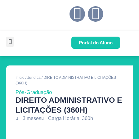
Portal do Aluno
Pós-Graduação
Cursos de Capacitação
Quem Somos
Início
/
Jurídica
/ DIREITO ADMINISTRATIVO E LICITAÇÕES
(360H)
Pós-Graduação
DIREITO ADMINISTRATIVO E
LICITAÇÕES (360H)
3 meses
Carga Horária: 360h