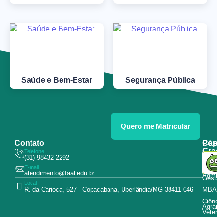
Saúde e Bem-Estar
Segurança Pública
Quero me Matricular
Contato
Pós
Cap
Gra
Telefone
Tecn
(31) 98432-2292
Educ
E-mail
Curs
atendimento@faal.edu.br
Admin
Gest
Local
R. da Carioca, 527 - Copacabana, Uberlândia/MG 38411-046
MBA
Ciên
Agrár
Veter