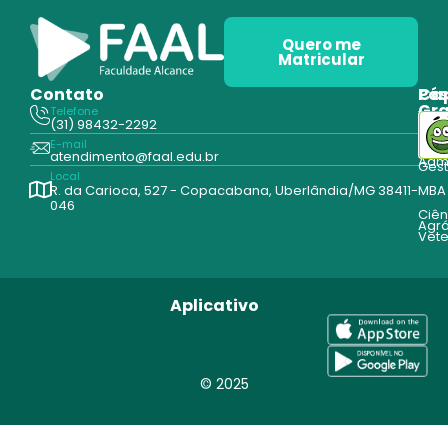
Quero me
Matricular
Contato
Pós
Ca
Gr
Telefone
Tecn
(31) 98432-2292
Edu
E-mail
Cur
atendimento@faal.edu.br
Admi
Ges
Local
R. da Carioca, 527 - Copacabana, Uberlândia/MG 38411-
MBA
046
Ciên
Agrá
Vete
Aplicativo
© 2025