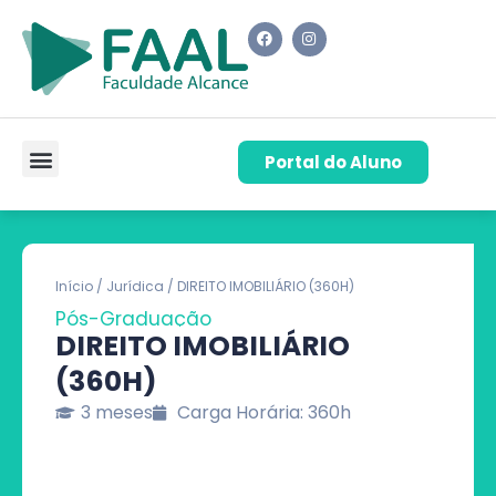
Portal do Aluno
Pós-Graduação
Cursos de Capacitação
Quem Somos
Início
/
Jurídica
/ DIREITO IMOBILIÁRIO (360H)
Pós-Graduação
DIREITO IMOBILIÁRIO
(360H)
3 meses
Carga Horária: 360h