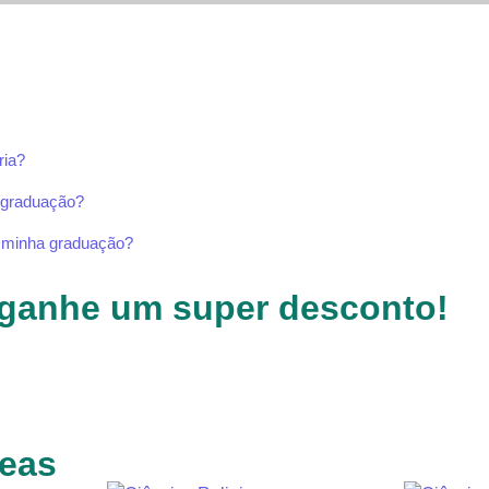
ria?
s-graduação?
a minha graduação?
ganhe um super desconto!
reas