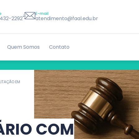
e
E-mail
8432-2292
atendimento@faal.edu.br
Quem Somos
Contato
LITAÇÃO EM
ÁRIO COM