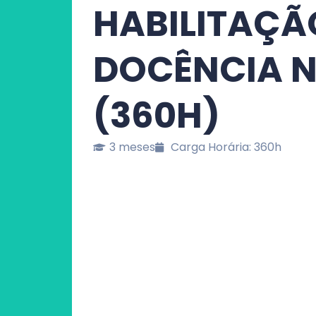
HABILITAÇÃ
DOCÊNCIA N
(360H)
3 meses
Carga Horária: 360h