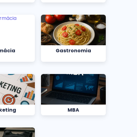
mácia
Gastronomia
keting
MBA