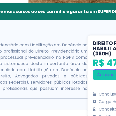
ne mais cursos ao seu carrinho e garanta um SUPER
DIREITO
idenciário com Habilitação em Docência no
HABILIT
 profissional do Direito Previdenciário um
(360H)
e processual previdenciário no RGPS como
R$
47
e sistemática desta importante área do
denciário com Habilitação em Docência no
Adicionar
reito, Advogados privados e públicos
cos Federais), servidores públicos lotados
 profissionais que possuam interesse na
Conclusã
Carga Ho
Conceit