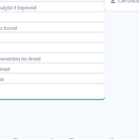
Certifica
ição E Especial
a Social
rsitária No Brasil
rasil
as