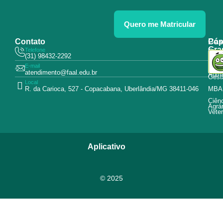
Quero me Matricular
Contato
Pós
Cap
Gra
Telefone
Tecn
(31) 98432-2292
Educ
E-mail
Curs
atendimento@faal.edu.br
Admin
Gest
Local
R. da Carioca, 527 - Copacabana, Uberlândia/MG 38411-046
MBA
Ciên
Agrár
Veter
Aplicativo
© 2025