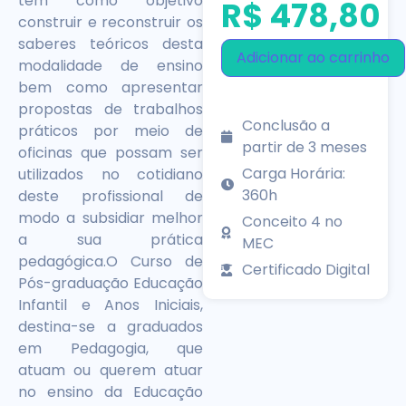
tem como objetivo
R$
478,80
construir e reconstruir os
saberes teóricos desta
Adicionar ao carrinho
modalidade de ensino
bem como apresentar
propostas de trabalhos
Conclusão a
práticos por meio de
partir de 3 meses
oficinas que possam ser
Carga Horária:
utilizados no cotidiano
360h
deste profissional de
modo a subsidiar melhor
Conceito 4 no
a sua prática
MEC
pedagógica.O Curso de
Certificado Digital
Pós-graduação Educação
Infantil e Anos Iniciais,
destina-se a graduados
em Pedagogia, que
atuam ou querem atuar
no ensino da Educação