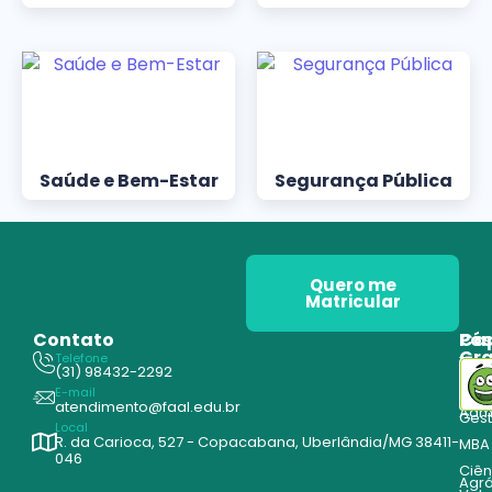
Saúde e Bem-Estar
Segurança Pública
Quero me
Matricular
Contato
Pós
Ca
Gr
Telefone
Tecn
(31) 98432-2292
Edu
E-mail
Cur
atendimento@faal.edu.br
Admi
Ges
Local
R. da Carioca, 527 - Copacabana, Uberlândia/MG 38411-
MBA
046
Ciên
Agrá