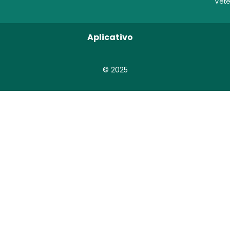
Vete
Aplicativo
© 2025