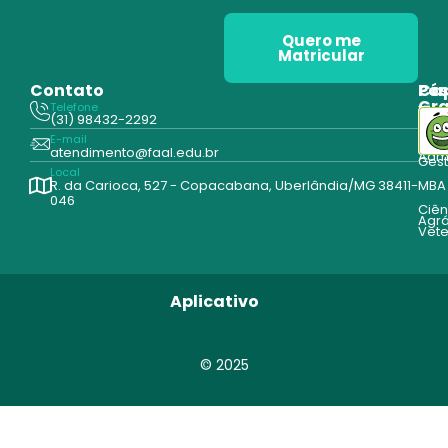
Quero me
Matricular
Contato
Pós
Ca
Gr
Telefone
Tecn
(31) 98432-2292
Edu
E-mail
Cur
atendimento@faal.edu.br
Admi
Ges
Local
R. da Carioca, 527 - Copacabana, Uberlândia/MG 38411-
MBA
046
Ciên
Agrá
Vete
Aplicativo
© 2025