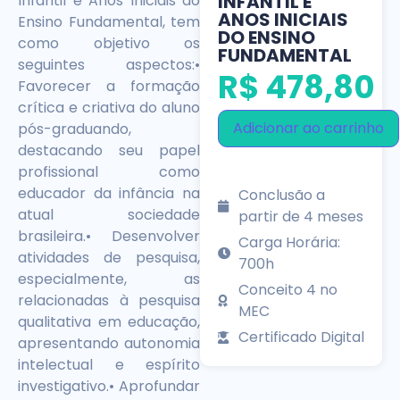
INFANTIL E
Infantil e Anos Iniciais do
ANOS INICIAIS
Ensino Fundamental, tem
DO ENSINO
como objetivo os
FUNDAMENTAL
seguintes aspectos:•
R$
478,80
Favorecer a formação
crítica e criativa do aluno
Adicionar ao carrinho
pós-graduando,
destacando seu papel
profissional como
educador da infância na
Conclusão a
atual sociedade
partir de 4 meses
brasileira.• Desenvolver
Carga Horária:
atividades de pesquisa,
700h
especialmente, as
Conceito 4 no
relacionadas à pesquisa
MEC
qualitativa em educação,
Certificado Digital
apresentando autonomia
intelectual e espírito
investigativo.• Aprofundar