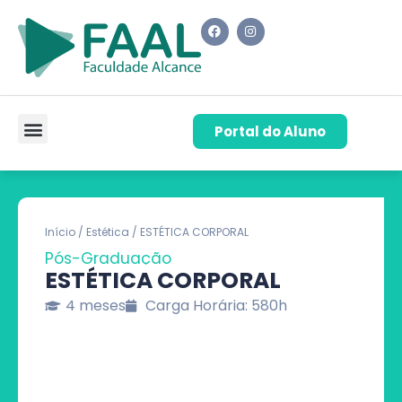
Portal do Aluno
Pós-Graduação
Cursos de Capacitação
Quem Somos
Início
/
Estética
/ ESTÉTICA CORPORAL
Pós-Graduação
ESTÉTICA CORPORAL
4 meses
Carga Horária: 580h