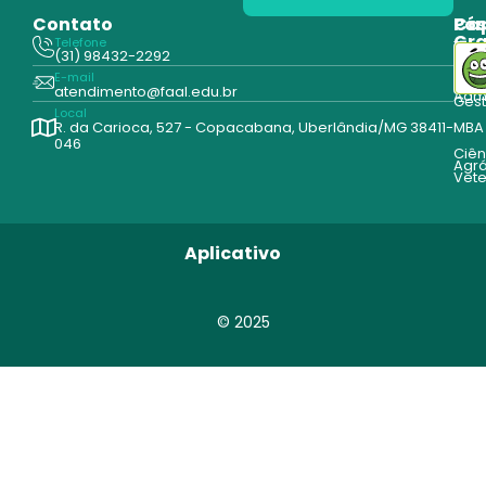
Contato
Pós
Ca
Gr
Telefone
Tecn
(31) 98432-2292
Edu
E-mail
Cur
atendimento@faal.edu.br
Admi
Ges
Local
R. da Carioca, 527 - Copacabana, Uberlândia/MG 38411-
MBA
046
Ciên
Agrá
Vete
Aplicativo
© 2025