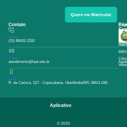
Quero me Matricular
Contato
Pós
Cap
Gra
Tecn
Educ
Telefone
Curs
(31) 98432-2292
Admin
Gest
MBA
E-mail
Ciên
atendimento@faal.edu.br
Agrár
Veter
Local
R. da Carioca, 527 - Copacabana, Uberlândia/MG 38411-046
Aplicativo
© 2025