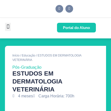
Portal do Aluno
Pós-Graduação
Cursos de Capacitação
Quem Somos
Início
/
Educação
/ ESTUDOS EM DERMATOLOGIA
VETERINÁRIA
Pós-Graduação
ESTUDOS EM
DERMATOLOGIA
VETERINÁRIA
4 meses
Carga Horária: 700h