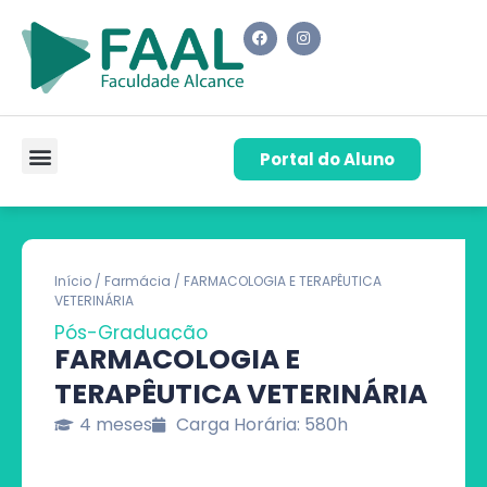
Portal do Aluno
Pós-Graduação
Cursos de Capacitação
Quem Somos
Início
/
Farmácia
/ FARMACOLOGIA E TERAPÊUTICA
VETERINÁRIA
Pós-Graduação
FARMACOLOGIA E
TERAPÊUTICA VETERINÁRIA
4 meses
Carga Horária: 580h