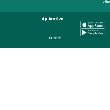
Vete
Aplicativo
© 2025