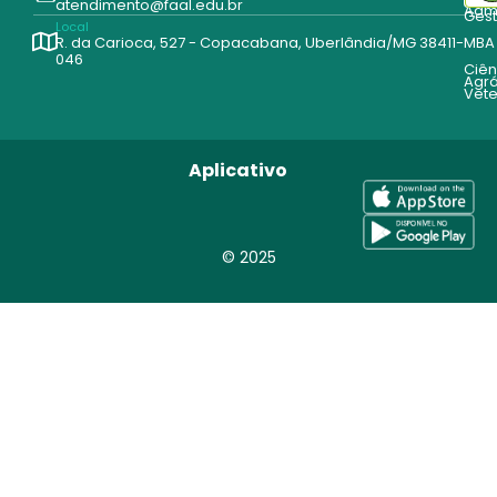
atendimento@faal.edu.br
Admi
Ges
Local
R. da Carioca, 527 - Copacabana, Uberlândia/MG 38411-
MBA
046
Ciên
Agrá
Vete
Aplicativo
© 2025