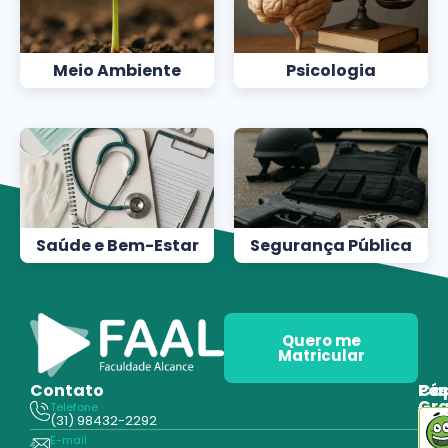
Meio Ambiente
Psicologia
Saúde e Bem-Estar
Segurança Pública
Quero me
Matricular
Contato
Pós
Ca
Gr
Telefone
Tecn
(31) 98432-2292
Edu
E-mail
Cur