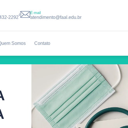
E-mail
8432-2292
atendimento@faal.edu.br
Quem Somos
Contato
A
A