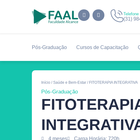
Telefone
(31) 9
Pós-Graduação
Cursos de Capacitação
Início
/
Saúde e Bem-Estar
/ FITOTERAPIA INTEGRATIVA
Pós-Graduação
FITOTERAPI
INTEGRATIV
4 meses
Carga Horária: 720h