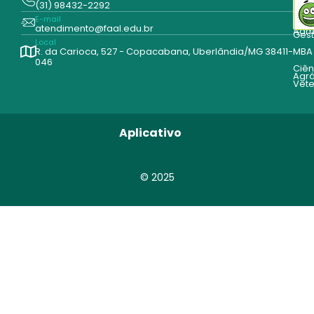
(31) 98432-2292
Edu
E-mail
Cur
atendimento@faal.edu.br
Admi
Ges
Local
R. da Carioca, 527 - Copacabana, Uberlândia/MG 38411-
MBA
046
Ciên
Agrá
Vete
Aplicativo
© 2025