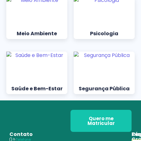
Meio Ambiente
Psicologia
Saúde e Bem-Estar
Segurança Pública
Quero me
Matricular
Contato
Pós
Ca
Gr
Telefone
Tecn