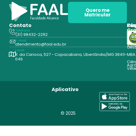
Quero me
Matricular
Contato
Pós
Ca
Gr
Telefone
Tecn
(31) 98432-2292
Edu
E-mail
Cur
atendimento@faal.edu.br
Admi
Ges
Local
R. da Carioca, 527 - Copacabana, Uberlândia/MG 38411-
MBA
046
Ciên
Agrá
Vete
Aplicativo
© 2025