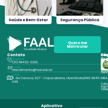
Saúde e Bem-Estar
Segurança Pública
Quero me
Matricular
Contato
Pós
Ca
Gr
Telefone
Tecn
(31) 98432-2292
Edu
E-mail
Cur
atendimento@faal.edu.br
Admi
Ges
Local
R. da Carioca, 527 - Copacabana, Uberlândia/MG 38411-
MBA
046
Ciên
Agrá
Vete
Aplicativo