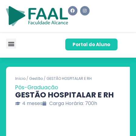
Portal do Aluno
Pós-Graduação
Cursos de Capacitação
Quem Somos
Início
/
Gestão
/ GESTÃO HOSPITALAR E RH
Pós-Graduação
GESTÃO HOSPITALAR E RH
4 meses
Carga Horária: 700h