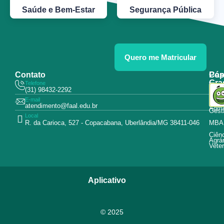
Saúde e Bem-Estar
Segurança Pública
Quero me Matricular
Contato
Pós
Cap
Gra
Telefone
Tecn
(31) 98432-2292
Educ
E-mail
Curs
atendimento@faal.edu.br
Admin
Gest
Local
R. da Carioca, 527 - Copacabana, Uberlândia/MG 38411-046
MBA
Ciên
Agrár
Veter
Aplicativo
© 2025