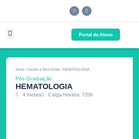
Portal do Aluno
Pós-Graduação
Cursos de Capacitação
Quem Somos
Início
/
Saúde e Bem-Estar
/ HEMATOLOGIA
Pós-Graduação
HEMATOLOGIA
4 meses
Carga Horária: 720h