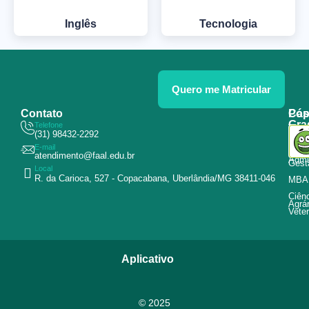
Inglês
Tecnologia
Quero me Matricular
Contato
Pós
Cap
Gra
Telefone
Tecn
(31) 98432-2292
Educ
E-mail
Curs
atendimento@faal.edu.br
Admin
Gest
Local
R. da Carioca, 527 - Copacabana, Uberlândia/MG 38411-046
MBA
Ciên
Agrár
Veter
Aplicativo
© 2025