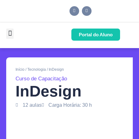
Portal do Aluno
Pós-Graduação
Cursos de Capacitação
Quem Somos
Início
/
Tecnologia
/ InDesign
Curso de Capacitação
InDesign
12 aulas
Carga Horária: 30 h