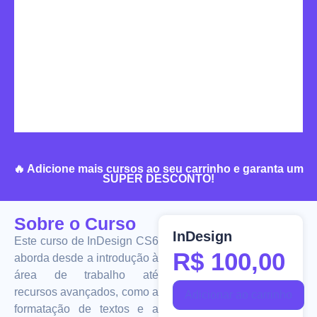
🔥 Adicione mais cursos ao seu carrinho e garanta um
SUPER DESCONTO!
Sobre o Curso
InDesign
Este curso de InDesign CS6
R$
100,00
aborda desde a introdução à
área de trabalho até
recursos avançados, como a
Adicionar ao carrinho
formatação de textos e a