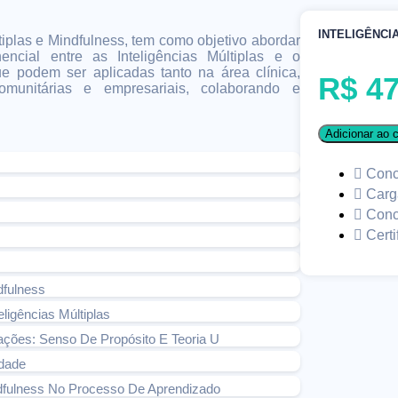
INTELIGÊNCI
iplas e Mindfulness, tem como objetivo abordar
ncial entre as Inteligências Múltiplas e o
e podem ser aplicadas tanto na área clínica,
R$
47
omunitárias e empresariais, colaborando e
Adicionar ao c
Conc
Carg
Conc
Certi
dfulness
ligências Múltiplas
zações: Senso De Propósito E Teoria U
dade
ndfulness No Processo De Aprendizado