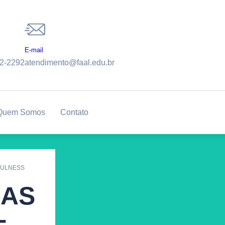
E-mail
32-2292
atendimento@faal.edu.br
Quem Somos
Contato
DFULNESS
IAS