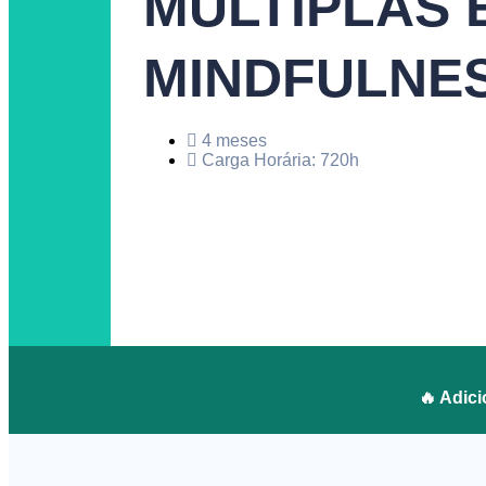
MÚLTIPLAS 
MINDFULNE
4 meses
Carga Horária: 720h
🔥 Adic