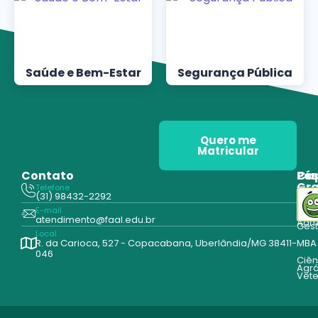
Saúde e Bem-Estar
Segurança Pública
Quero me
Matricular
Contato
Pós
Ca
Gr
Telefone
Tecn
(31) 98432-2292
Edu
E-mail
Cur
atendimento@faal.edu.br
Admi
Ges
Local
R. da Carioca, 527 - Copacabana, Uberlândia/MG 38411-
MBA
046
Ciên
Agrá
Vete