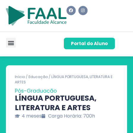
Portal do Aluno
Pós-Graduação
Cursos de Capacitação
Quem Somos
Início
/
Educação
/ LÍNGUA PORTUGUESA, LITERATURA E
ARTES
Pós-Graduação
LÍNGUA PORTUGUESA,
LITERATURA E ARTES
4 meses
Carga Horária: 700h