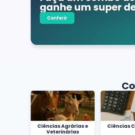
ganhe um super de
Conferir
Co
Ciências Agrárias e
Ciências 
Veterinárias