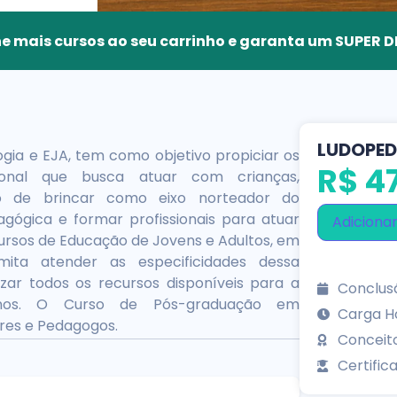
e mais cursos ao seu carrinho e garanta um SUPER
LUDOPED
ia e EJA, tem como objetivo propiciar os
R$
47
sional que busca atuar com crianças,
to de brincar como eixo norteador do
agógica e formar profissionais para atuar
Adicionar
ursos de Educação de Jovens e Adultos, em
rmita atender as especificidades dessa
izar todos os recursos disponíveis para a
Conclusã
nos. O Curso de Pós-graduação em
Carga Ho
res e Pedagogos.
Conceit
Certifica