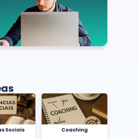
eas
s Sociais
Coaching