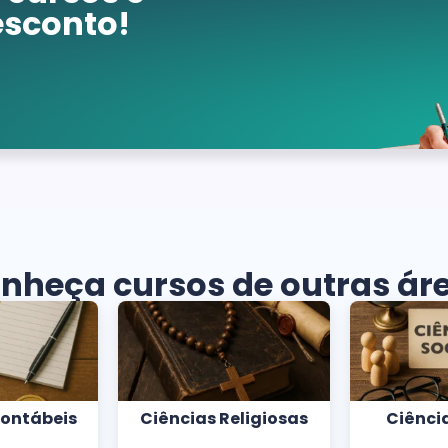
sconto!
nheça cursos de outras ár
Contábeis
Ciências Religiosas
Ciência