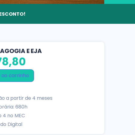
 DESCONTO!
AGOGIA E EJA
8,80
 ao carrinho
o a partir de 4 meses
rária: 680h
o 4 no MEC
do Digital