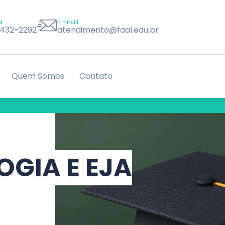
e
E-mail
8432-2292
atendimento@faal.edu.br
Quem Somos
Contato
GIA E EJA