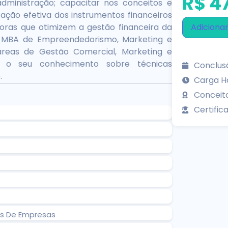
R$
47
dministração; capacitar nos conceitos e
zação efetiva dos instrumentos financeiros
Adicionar
oras que otimizem a gestão financeira da
 MBA de Empreendedorismo, Marketing e
áreas de Gestão Comercial, Marketing e
r o seu conhecimento sobre técnicas
Conclusã
.
Carga Ho
Conceit
Certifica
os De Empresas