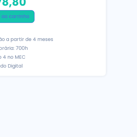
8,80
 ao carrinho
o a partir de 4 meses
rária: 700h
o 4 no MEC
do Digital