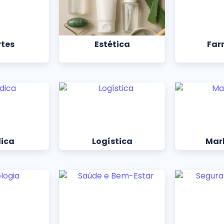
rtes
Estética
Far
dica
Logística
Mar