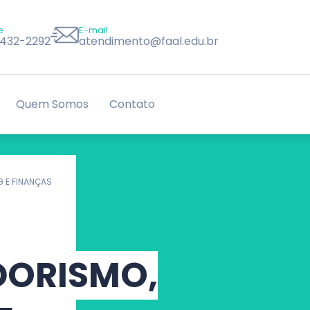
e
E-mail
8432-2292
atendimento@faal.edu.br
Quem Somos
Contato
G E FINANÇAS
DORISMO,