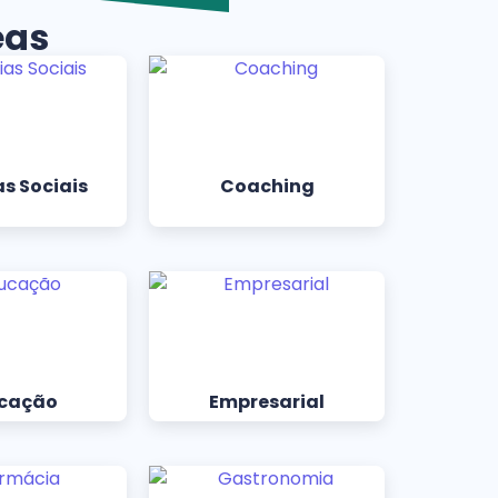
eas
s Sociais
Coaching
cação
Empresarial