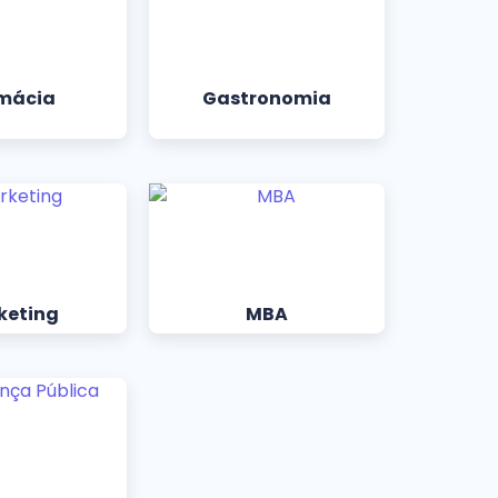
mácia
Gastronomia
keting
MBA