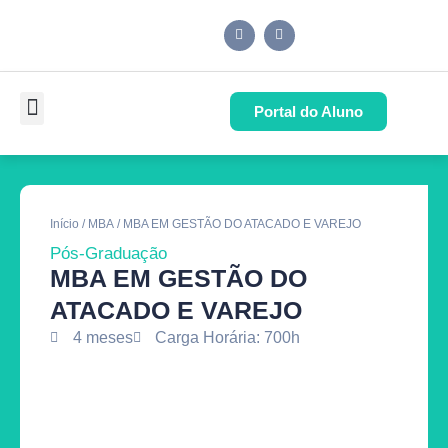
Portal do Aluno
Pós-Graduação
Cursos de Capacitação
Quem Somos
Início
/
MBA
/ MBA EM GESTÃO DO ATACADO E VAREJO
Pós-Graduação
MBA EM GESTÃO DO
ATACADO E VAREJO
4 meses
Carga Horária: 700h