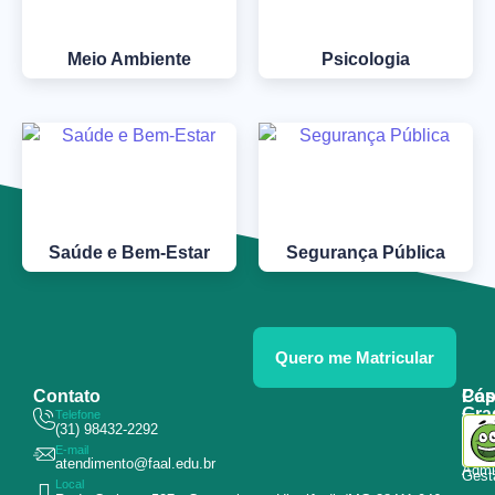
Meio Ambiente
Psicologia
Saúde e Bem-Estar
Segurança Pública
Quero me Matricular
Contato
Pós
Cap
Gra
Telefone
Tecn
(31) 98432-2292
Educ
E-mail
Curs
atendimento@faal.edu.br
Admin
Gest
Local