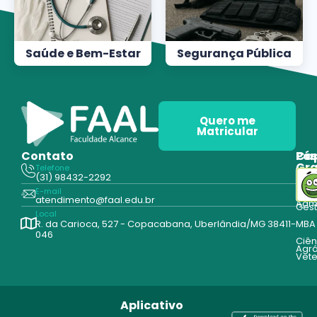
Saúde e Bem-Estar
Segurança Pública
Quero me
Matricular
Contato
Pós
Ca
Gr
Telefone
Tecn
(31) 98432-2292
Edu
E-mail
Cur
atendimento@faal.edu.br
Admi
Ges
Local
R. da Carioca, 527 - Copacabana, Uberlândia/MG 38411-
MBA
046
Ciên
Agrá
Vete
Aplicativo