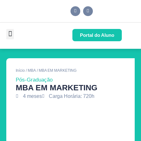
Portal do Aluno
Pós-Graduação
Cursos de Capacitação
Quem Somos
Início
/
MBA
/ MBA EM MARKETING
Pós-Graduação
MBA EM MARKETING
4 meses
Carga Horária: 720h