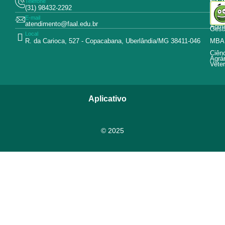
Gra
Telefone
Tecn
(31) 98432-2292
Educ
E-mail
Curs
atendimento@faal.edu.br
Admin
Gest
Local
R. da Carioca, 527 - Copacabana, Uberlândia/MG 38411-046
MBA
Ciên
Agrár
Veter
Aplicativo
© 2025