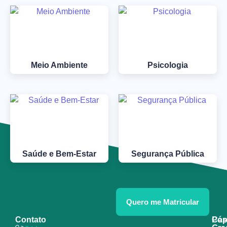
Meio Ambiente
Psicologia
Saúde e Bem-Estar
Segurança Pública
Quero me Matricular
Contato
Pós
Cap