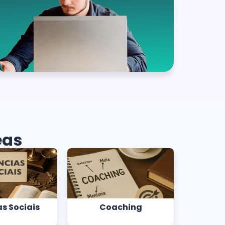
eas
s Sociais
Coaching