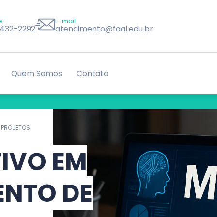
e
E-mail
8432-2292
atendimento@faal.edu.br
Quem Somos
Contato
 PROJETOS
IVO EM
ENTO DE