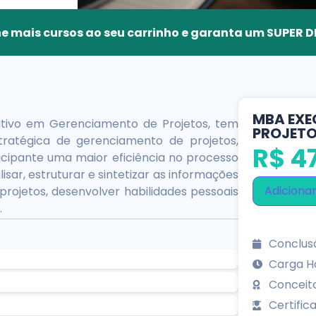
e mais cursos ao seu carrinho e garanta um SUPER
MBA EXE
tivo em Gerenciamento de Projetos, tem
PROJET
tratégica de gerenciamento de projetos,
R$
47
ticipante uma maior eficiência no processo
sar, estruturar e sintetizar as informações
Adicionar
rojetos, desenvolver habilidades pessoais
.
Conclusã
Carga Ho
Conceit
Certifica