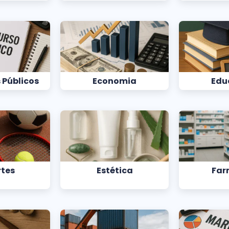
 Públicos
Economia
Edu
rtes
Estética
Far