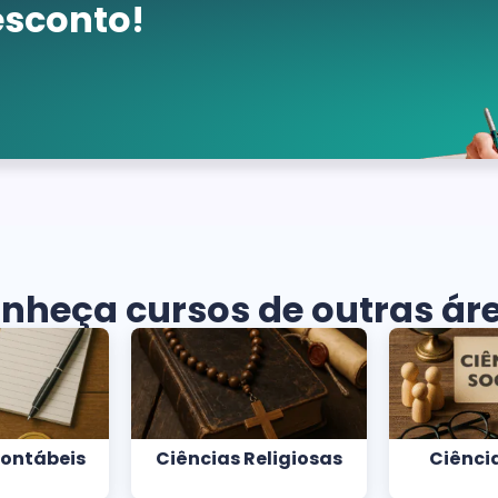
sconto!
nheça cursos de outras ár
Contábeis
Ciências Religiosas
Ciência