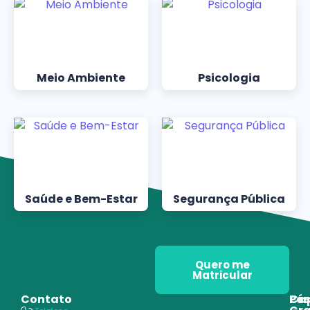
Meio Ambiente
Psicologia
Saúde e Bem-Estar
Segurança Pública
Quero me
Matricular
Contato
Pós
Ca