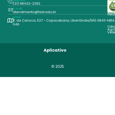
Gr
Telefone
Tecn
(31) 98432-2292
Edu
E-mail
Cur
atendimento@faal.edu.br
Admi
Ges
Local
R. da Carioca, 527 - Copacabana, Uberlândia/MG 38411-
MBA
046
Ciên
Agrá
Vete
Aplicativo
© 2025