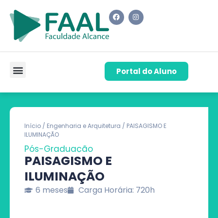
Portal do Aluno
Pós-Graduação
Cursos de Capacitação
Quem Somos
Início
/
Engenharia e Arquitetura
/ PAISAGISMO E
ILUMINAÇÃO
Pós-Graduação
PAISAGISMO E
ILUMINAÇÃO
6 meses
Carga Horária: 720h