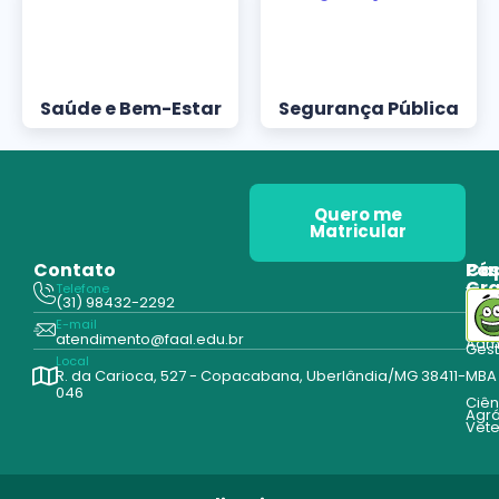
Saúde e Bem-Estar
Segurança Pública
Quero me
Matricular
Contato
Pós
Ca
Gr
Telefone
Tecn
(31) 98432-2292
Edu
E-mail
Cur
atendimento@faal.edu.br
Admi
Ges
Local
R. da Carioca, 527 - Copacabana, Uberlândia/MG 38411-
MBA
046
Ciên
Agrá
Vete