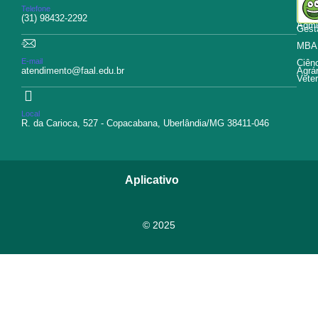
Educ
Telefone
Curs
(31) 98432-2292
Admin
Gest
MBA
E-mail
Ciên
atendimento@faal.edu.br
Agrár
Veter
Local
R. da Carioca, 527 - Copacabana, Uberlândia/MG 38411-046
Aplicativo
© 2025