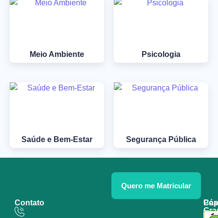
Meio Ambiente
Psicologia
Saúde e Bem-Estar
Segurança Pública
Quero me Matricular
Contato
Pós
Cap
Gra
Tecn