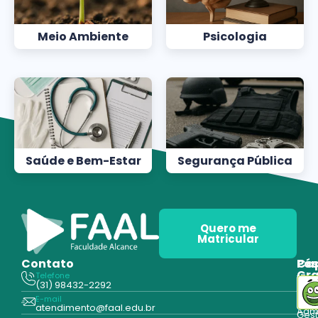
Meio Ambiente
Psicologia
Saúde e Bem-Estar
Segurança Pública
Quero me
Matricular
Contato
Pós
Ca
Gr
Telefone
Tecn
(31) 98432-2292
Edu
E-mail
Cur
atendimento@faal.edu.br
Admi
Ges