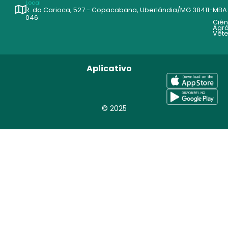
Local
R. da Carioca, 527 - Copacabana, Uberlândia/MG 38411-
MBA
046
Ciên
Agrá
Vete
Aplicativo
© 2025