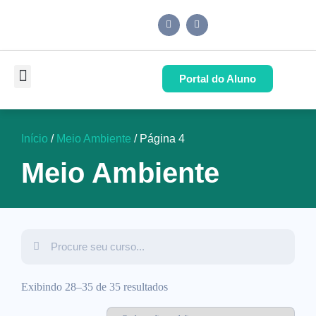
Portal do Aluno
Pós-Graduação
Cursos de Capacitação
Quem Somos
Início
/
Meio Ambiente
/ Página 4
Meio Ambiente
Exibindo 28–35 de 35 resultados