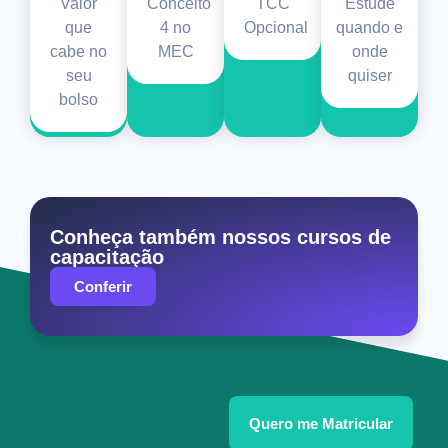
Valor
Conceito
TCC
Estude
que
4 no
Opcional
quando e
cabe no
MEC
onde
seu
quiser
bolso
Conheça também nossos cursos de
capacitação
Conferir
Quero me Matricular