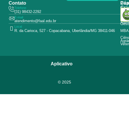
Contato
Pós
Cap
Gra
Telefone
Tecn
(31) 98432-2292
Educ
E-mail
Curs
atendimento@faal.edu.br
Admin
Gest
Local
R. da Carioca, 527 - Copacabana, Uberlândia/MG 38411-046
MBA
Ciên
Agrár
Veter
Aplicativo
© 2025